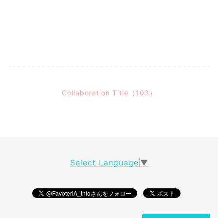
Collaboration Title（103）
Select Language
▼