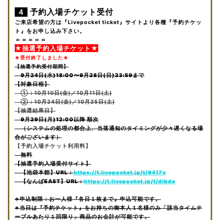
予約入場チケット受付
４
ご来店希望の方は『Livepocket ticket』サイトより各種『予約チケッ
ト』をお申し込み下さい。
＝＝＝＝＝
★抽選予約入場チケット★
※受付終了しました※
【抽選予約受付期間】
9月24日(水)18:00〜9月28日(日)23:59まで
【対象日程】
①：10月10日(金)／10月11日(土)
②：10月24日(金)／10月25日(土)
【抽選結果日】
9月29日(月)12:00以降 順次
（システムの処理の都合上、当落通知のタイミングが少々遅くなる場
合がございます）
【予約入場チケット利用料】
無料
【抽選予約入場受付サイト】
【池袋本館】URL：
https://t.livepocket.jp/t/9417x
【なんばEAST】URL：
https://t.livepocket.jp/t/dibde
※申込制限：お一人様『各日１枚まで』申込可能です。
※当日は『予約チケット』をお持ちの御本人１名様のみ「該当タイムテ
ーブルあたり１回限り」商品のお会計が可能です。