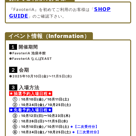
𝗦𝗛𝗢𝗣
『FavoteriA』を初めてご利用のお客様は「
𝗚𝗨𝗜𝗗𝗘
」のご確認下さい。
イベント情報（Information）
１
開催期間
●FavoteriA 池袋本館
●
FavoteriA なんばEAST
２
会期
●2025年10月10日(金)〜11月5日(水)
３
入場方法
★抽選予約入場日程★
①：10月10日(金)／10月11日(土)
②：10月24日(金)／10月25日(土)
★先着予約入場日程★
③：10月12日(日)〜10月23日(木)
④：10月26日(日)〜11月5日(水)
⑤：10月10日(金)／10月11日(土)
※【二次受付分】
⑥：10月24日(金)／10月25日(土)
※【二次受付分】