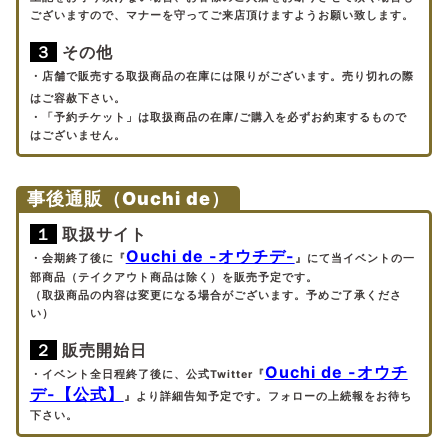
ございますので、マナーを守ってご来店頂けますようお願い致します。
３
その他
・
店舗で販売する取扱商品の在庫には限りがございます。売り切れの際
はご容赦下さい。
・「予約チケット」は取扱商品の在庫/ご購入を必ずお約束するもので
はございません。
事後通販（Ouchi de）
１
取扱サイト
Ouchi de -オウチデ-
・会期終了後に『
』にて当イベントの一
部商品（テイクアウト商品は除く）を販売予定です。
（取扱商品の内容は変更になる場合がございます。予めご了承くださ
い）
２
販売開始日
Ouchi de -オウチ
・イベント全日程終了後に、公式Twitter『
デ-【公式】
』より詳細告知予定です。フォローの上続報をお待ち
下さい。