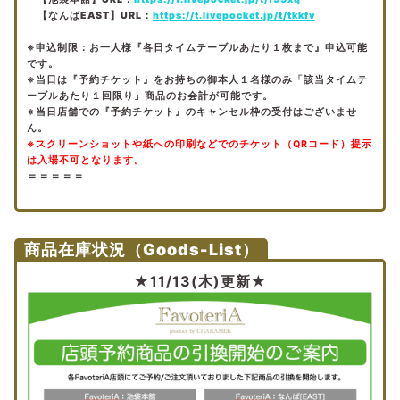
【なんばEAST】URL：
https://t.livepocket.jp/t/tkkfv
※申込制限：お一人様『各日タイムテーブルあたり１枚まで』申込可能
です。
※当日は『予約チケット』をお持ちの御本人１名様のみ「該当タイムテ
ーブルあたり１回限り」商品のお会計が可能です。
※当日店舗での『予約チケット』のキャンセル枠の受付はございませ
ん。
※スクリーンショットや紙への印刷などでのチケット（QRコード）提示
は入場不可となります。
＝＝＝＝＝
商品在庫状況（Goods-List）
★11/13(木
)更新★