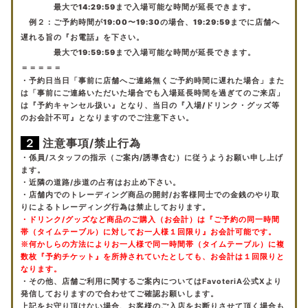
最大で14:29:59まで入場可能な時間が延長できます。
例２：
ご予約時間が19:00〜19:30の場合、19:29:59までに店舗へ
遅れる旨の『お電話』を下さい。
最大で19:59:59まで入場可能な時間が延長できます。
＝＝＝＝＝
・予約日当日「事前に店舗へご連絡無くご予約時間に遅れた場合」また
は「事前にご連絡いただいた場合でも入場延長時間を過ぎてのご来店」
は『予約キャンセル扱い』となり、当日の『入場/ドリンク・グッズ等
のお会計不可』となりますのでご注意下さい。
２
注意事項/禁止行為
・係員/スタッフの指示（ご案内/誘導含む）に従うようお願い申し上げ
ます。
・近隣の道路/歩道の占有はお止め下さい。
・店舗内でのトレーディング商品の開封/お客様同士での金銭のやり取
りによるトレーディング行為は禁止しております。
・ドリンク/グッズなど商品のご購入（お会計）は『ご予約の同一時間
帯（タイムテーブル）に対してお一人様１回限り』お会計可能です。
※何かしらの方法によりお一人様で同一時間帯（タイムテーブル）に複
数枚『予約チケット』を所持されていたとしても、お会計は１回限りと
なります。
・その他、店舗ご利用に関するご案内についてはFavoteriA公式Xより
発信しておりますので合わせてご確認お願いします。
上記をお守り頂けない場合、お客様のご入店をお断りさせて頂く場合も