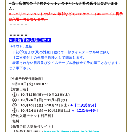
※当日店舗での『予約チケット』のキャンセル枠の受付はございませ
ん。
※スクリーンショットや紙への印刷などでのチケット（QRコード）提示
は入場不可となります。
＝＝＝＝＝
＝＝＝＝＝
★先着予約入場日程★
※9/29：更新
下記⑤および⑥の対象日程にて一部タイムテーブル枠に限り
【二次受付】の先着予約枠として開放します。
表示されない日程及びタイムテーブル枠は全て予約満了となります。
ご了承下さい。
【先着予約受付開始日】
9月30日(火)18:00〜
【対象日程】
③：10月12日(日)〜10月23日(木)
④：10月26日(日)〜11月5日(水)
⑤：10月10日(金)〜10月11日(土)
※【二次受付分】
⑥：
10月24日(金)〜10月25日(土)
※【二次受付分】
【予約入場チケット利用料】
無料
【先着予約入場受付サイト】
【池袋本館】URL：
https://t.livepocket.jp/t/f99xq