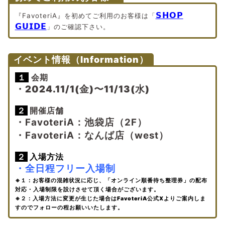
𝗦𝗛𝗢𝗣
『FavoteriA』を初めてご利用のお客様は「
𝗚𝗨𝗜𝗗𝗘
」のご確認下さい。
イベント情報（Information）
１
会期
・2024.11/1(金)〜11/13(水)
２
開催店舗
・FavoteriA：池袋店（2F）
・FavoteriA：なんば店（west）
２
入場方法
・全日程フリー入場制
※１：お客様の混雑状況に応じ、「オンライン順番待ち整理券」の配布
対応・入場制限を設けさせて頂く場合がございます。
※２：入場方法に変更が生じた場合はFavoteriA公式Xよりご案内しま
すのでフォローの程お願いいたします。