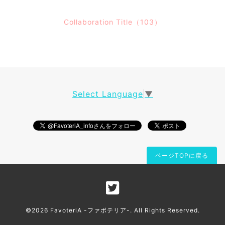
Collaboration Title（103）
Select Language
▼
ページTOPに戻る
©2026
FavoteriA -ファボテリア-
. All Rights Reserved.