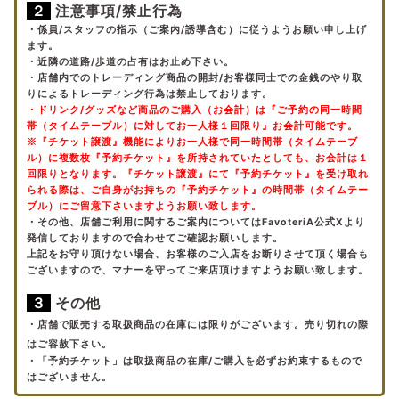
２
注意事項/禁止行為
・係員/スタッフの指示（ご案内/誘導含む）に従うようお願い申し上げ
ます。
・近隣の道路/歩道の占有はお止め下さい。
・店舗内でのトレーディング商品の開封/お客様同士での金銭のやり取
りによるトレーディング行為は禁止しております。
・ドリンク/グッズなど商品のご購入（お会計）は『ご予約の同一時間
帯（タイムテーブル）に対してお一人様１回限り』お会計可能です。
※『チケット譲渡』機能によりお一人様で同一時間帯（タイムテーブ
ル）に複数枚『予約チケット』を所持されていたとしても、お会計は１
回限りとなります。『チケット譲渡』にて『予約チケット』を受け取れ
られる際は、ご自身がお持ちの『予約チケット』の時間帯（タイムテー
ブル）にご留意下さいますようお願い致します。
・その他、店舗ご利用に関するご案内についてはFavoteriA公式Xより
発信しておりますので合わせてご確認お願いします。
上記をお守り頂けない場合、お客様のご入店をお断りさせて頂く場合も
ございますので、マナーを守ってご来店頂けますようお願い致します。
３
その他
・
店舗で販売する取扱商品の在庫には限りがございます。売り切れの際
はご容赦下さい。
・「予約チケット」は取扱商品の在庫/ご購入を必ずお約束するもので
はございません。