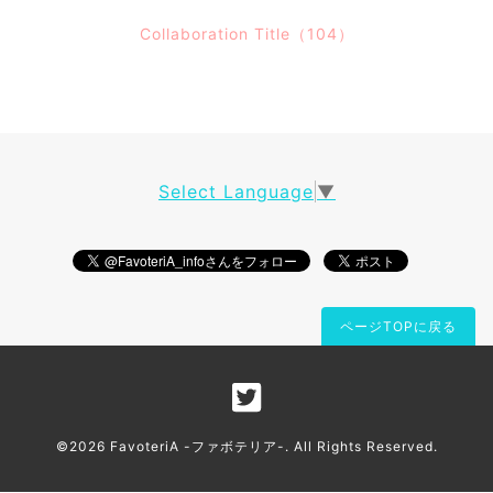
Collaboration Title（104）
Select Language
▼
ページTOPに戻る
©2026
FavoteriA -ファボテリア-
. All Rights Reserved.