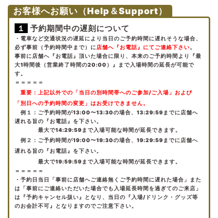
お客様へお願い（Help＆Support）
１
予約期間中の遅刻について
・電車など交通状況の遅延により当日のご予約時間に遅れそうな場合、
必ず事前（予約時間中まで）に
店舗へ『お電話』にてご連絡下さい
。
事前に店舗へ『お電話』頂いた場合に限り、本来のご予約時間より『最
大1時間後（営業終了時間の20:00）』まで入場時間の延長が可能で
す。
＝＝＝＝＝
重要：
上記以外での「当日の別時間帯へのご参加/ご入場」および
「別日への予約時間の変更」はお受けできません。
例１：ご予約時間が13:00〜13:30の場合、13:29:59までに店舗へ
遅れる旨の『お電話』を下さい。
最大で14:29:59まで入場可能な時間が延長できます。
例２：
ご予約時間が19:00〜19:30の場合、19:29:59までに店舗へ
遅れる旨の『お電話』を下さい。
最大で19:59:59まで入場可能な時間が延長できます。
＝＝＝＝＝
・予約日当日「事前に店舗へご連絡無くご予約時間に遅れた場合」また
は「事前にご連絡いただいた場合でも入場延長時間を過ぎてのご来店」
は『予約キャンセル扱い』となり、当日の『入場/ドリンク・グッズ等
のお会計不可』となりますのでご注意下さい。