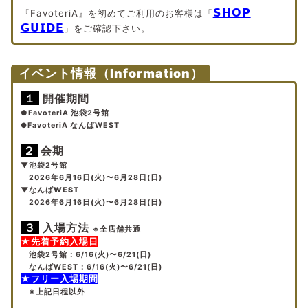
𝗦𝗛𝗢𝗣
『FavoteriA』を初めてご利用のお客様は「
𝗚𝗨𝗜𝗗𝗘
」をご確認下さい。
イベント情報（Information）
１
開催期間
●FavoteriA 池袋2号館
●
FavoteriA なんばWEST
２
会期
▼池袋2号館
2026年6月16日(火)〜6月28日(日)
▼なんばWEST
2026年6月16日(火)〜6月28日(日)
３
入場方法
※全店舗共通
★先着予約入場日
池袋2号館
：6/16(火)〜6/21(日)
なんばWEST
：6
/16(火)〜6/21(日)
★フリー入場期間
※上記日程以外