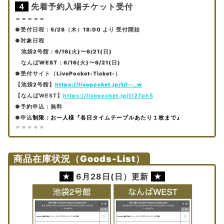
４
先着
予約入場チケット受付
＝＝＝＝＝
●受付日程
：5/28（木）18
:00 より 受付開始
●対象日程
池袋2号館
：6
/16(火)〜6/21(日)
なんばWEST
：6
/16(火)〜6/21(日)
●受付サイト（LivePocket-Ticket-）
【池袋2号館
】
https://livepocket.jp/t/l--_w
【なんばWEST
】
https://livepocket.jp/t/27ph5
●
予約申込：無料
●
申込
制限：お一人様『各日タイムテーブルあたり１枚まで』
＝＝＝＝＝
商品在庫状況（Goods-List）
★
6月28日(日）更新
★